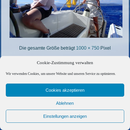
Die gesamte Größe beträgt
1000 × 750
Pixel
24_Sardinien
»
Cookie-Zustimmung verwalten
Wir verwenden Cookies, um unsere Website und unseren Service zu optimieren.
Copyright © 2026 Barfuss Segelreisen GmbH
Kontakt
|
Impressum
|
Datenschutz
|
Cookie-Richtlinie
|
Cookies akzeptieren
AGB
|
Befreundete Links
Ablehnen
Einstellungen anzeigen