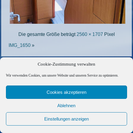
Die gesamte Größe beträgt
2560 × 1707
Pixel
IMG_1650
»
Copyright © 2026 Barfuss Segelreisen GmbH
Cookie-Zustimmung verwalten
Kontakt
|
Impressum
|
Datenschutz
|
Cookie-Richtlinie
|
Wir verwenden Cookies, um unsere Website und unseren Service zu optimieren.
AGB
|
Befreundete Links
Cookies akzeptieren
Ablehnen
Einstellungen anzeigen