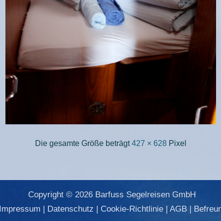
Die gesamte Größe beträgt
427 × 628
Pixel
Copyright © 2026 Barfuss Segelreisen GmbH
Impressum
|
Datenschutz
|
Cookie-Richtlinie
|
AGB
|
Befreu