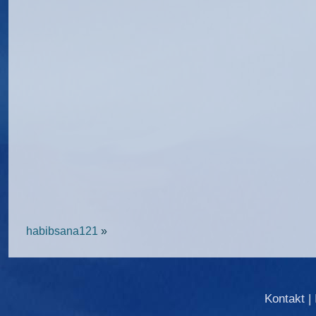
habibsana121
»
Kontakt
|