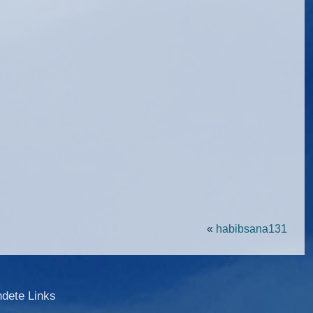
«
habibsana131
ndete Links