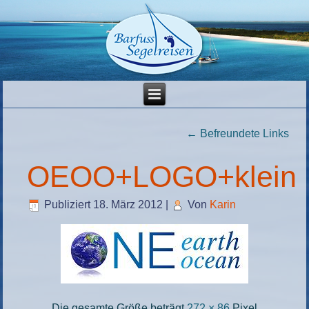
←
Befreundete Links
OEOO+LOGO+klein
Publiziert
18. März 2012
|
Von
Karin
Die gesamte Größe beträgt
272 × 86
Pixel