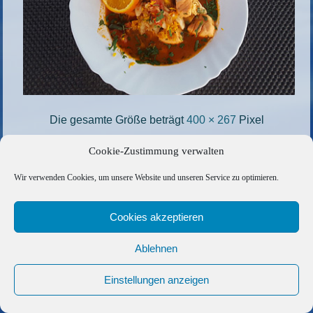
Die gesamte Größe beträgt
400 × 267
Pixel
paella_neu
»
«
paella_2
Cookie-Zustimmung verwalten
Wir verwenden Cookies, um unsere Website und unseren Service zu optimieren.
Copyright © 2026 Barfuss Segelreisen GmbH
Kontakt
|
Impressum
|
Datenschutz
|
Cookie-Richtlinie
|
Cookies akzeptieren
AGB
|
Befreundete Links
Ablehnen
Einstellungen anzeigen