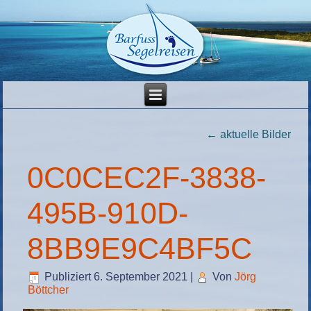
←
aktuelle Bilder
0C0CEC2F-3838-
495B-910D-
8BB9E9C4BF5C
Publiziert
6. September 2021
|
Von
Jörg
Böttcher