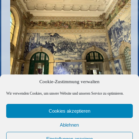
Cookie-Zustimmung verwalten
Die gesamte Größe beträgt
1024 × 683
Pixel
Wir verwenden Cookies, um unsere Website und unseren Service zu optimieren.
5C876449-08F2-48DE-847D-8D100CEACFC9
»
«
DCAA458C-39EB-46C9-ADFE-F8777542B70F
Cookies akzeptieren
Ablehnen
Copyright © 2026 Barfuss Segelreisen GmbH
Kontakt
|
Impressum
|
Datenschutz
|
Cookie-Richtlinie
|
Einstellungen anzeigen