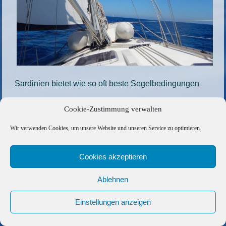
Sardinien bietet wie so oft beste Segelbedingungen
Die gesamte Größe beträgt
911 × 683
Pixel
Cookie-Zustimmung verwalten
109-2
»
«
103-2
Wir verwenden Cookies, um unsere Website und unseren Service zu optimieren.
Copyright © 2026 Barfuss Segelreisen GmbH
Cookies akzeptieren
Kontakt
|
Impressum
|
Datenschutz
|
Cookie-Richtlinie
|
Ablehnen
AGB
|
Befreundete Links
Einstellungen anzeigen