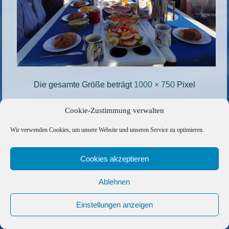
Die gesamte Größe beträgt
1000 × 750
Pixel
13-ein-entspannter-Tag-auf-den-Kanaren
»
Cookie-Zustimmung verwalten
«
11-die-Kuechencrew-hat-Spass
Wir verwenden Cookies, um unsere Website und unseren Service zu optimieren.
Copyright © 2026 Barfuss Segelreisen GmbH
Cookies akzeptieren
Kontakt
|
Impressum
|
Datenschutz
|
Cookie-Richtlinie
|
AGB
|
Befreundete Links
Ablehnen
Einstellungen anzeigen