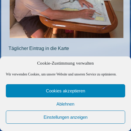
Täglicher Eintrag in die Karte
Die gesamte Größe beträgt
1200 × 900
Pixel
Cookie-Zustimmung verwalten
16
»
«
14
Wir verwenden Cookies, um unsere Website und unseren Service zu optimieren.
Copyright © 2026 Barfuss Segelreisen GmbH
Cookies akzeptieren
Kontakt
|
Impressum
|
Datenschutz
|
Cookie-Richtlinie
|
Ablehnen
AGB
|
Befreundete Links
Einstellungen anzeigen