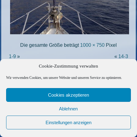
Die gesamte Größe beträgt
1000 × 750
Pixel
1-9
»
«
14-3
Cookie-Zustimmung verwalten
Copyright © 2026 Barfuss Segelreisen GmbH
Wir verwenden Cookies, um unsere Website und unseren Service zu optimieren.
Kontakt
|
Impressum
|
Datenschutz
|
Cookie-Richtlinie
|
AGB
|
Befreundete Links
Cookies akzeptieren
Ablehnen
Einstellungen anzeigen