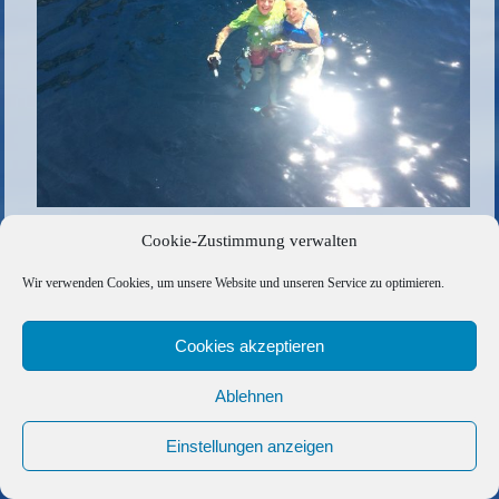
Cookie-Zustimmung verwalten
Die gesamte Größe beträgt
1200 × 900
Pixel
Wir verwenden Cookies, um unsere Website und unseren Service zu optimieren.
Schöne Aussichten
»
«
Wunderschönes St. Florent
Cookies akzeptieren
Copyright © 2026 Barfuss Segelreisen GmbH
Kontakt
|
Impressum
|
Datenschutz
|
Cookie-Richtlinie
|
Ablehnen
AGB
|
Befreundete Links
Einstellungen anzeigen