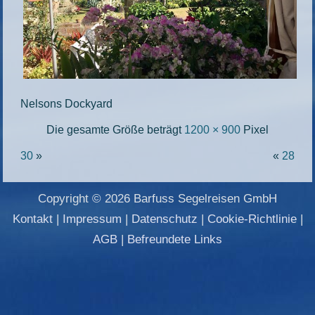
Nelsons Dockyard
Die gesamte Größe beträgt
1200 × 900
Pixel
30
»
«
28
Copyright © 2026 Barfuss Segelreisen GmbH
Kontakt
|
Impressum
|
Datenschutz
|
Cookie-Richtlinie
|
AGB
|
Befreundete Links