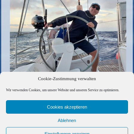
Cookie-Zustimmung verwalten
Die gesamte Größe beträgt
1024 × 683
Pixel
Wir verwenden Cookies, um unsere Website und unseren Service zu optimieren.
84CE57B2-C41E-449C-9555-57525DDD5202
»
«
7ED5A55D-756B-4495-921F-48FE69688D6B
Cookies akzeptieren
Ablehnen
Copyright © 2026 Barfuss Segelreisen GmbH
Kontakt
|
Impressum
|
Datenschutz
|
Cookie-Richtlinie
|
Einstellungen anzeigen