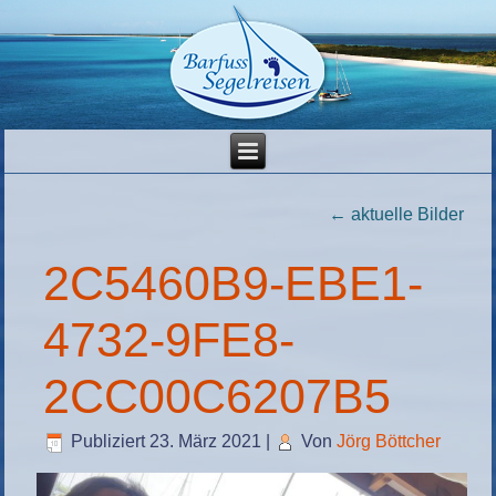
←
aktuelle Bilder
2C5460B9-EBE1-
4732-9FE8-
2CC00C6207B5
Publiziert
23. März 2021
|
Von
Jörg Böttcher