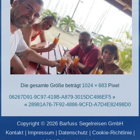
Die gesamte Größe beträgt
1024 × 683
Pixel
06267D91-9C97-419B-A879-3015DC486EF5
»
«
28981A76-7F92-4886-9CFD-A7D4E82498D0
Copyright © 2026 Barfuss Segelreisen GmbH
Kontakt
|
Impressum
|
Datenschutz
|
Cookie-Richtlinie
|