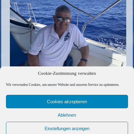
Cookie-Zustimmung verwalten
Die gesamte Größe beträgt
1024 × 683
Pixel
Wir verwenden Cookies, um unsere Website und unseren Service zu optimieren.
403E0FFD-1063-4859-98C9-24BDB665676D
»
«
883FD091-A3DC-4408-A7DE-D31E0433039E
Cookies akzeptieren
Ablehnen
Copyright © 2026 Barfuss Segelreisen GmbH
Kontakt
|
Impressum
|
Datenschutz
|
Cookie-Richtlinie
|
Einstellungen anzeigen