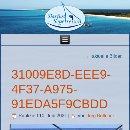
←
aktuelle Bilder
31009E8D-EEE9-
4F37-A975-
91EDA5F9CBDD
Publiziert
10. Juni 2021
|
Von
Jörg Böttcher