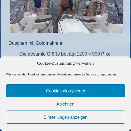
Duschen mit Goldmakrele
Die gesamte Größe beträgt
1200 × 900
Pixel
Cookie-Zustimmung verwalten
32
»
«
33b
Wir verwenden Cookies, um unsere Website und unseren Service zu optimieren.
Copyright © 2026 Barfuss Segelreisen GmbH
Cookies akzeptieren
Kontakt
|
Impressum
|
Datenschutz
|
Cookie-Richtlinie
|
AGB
|
Befreundete Links
Ablehnen
Einstellungen anzeigen