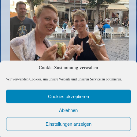
Cookie-Zustimmung verwalten
Wir verwenden Cookies, um unsere Website und unseren Service zu optimieren.
Die gesamte Größe beträgt
2560 × 1708
Pixel
bty
»
«
bty
Cookies akzeptieren
Ablehnen
Copyright © 2026 Barfuss Segelreisen GmbH
Kontakt
|
Impressum
|
Datenschutz
|
Cookie-Richtlinie
|
Einstellungen anzeigen
AGB
|
Befreundete Links