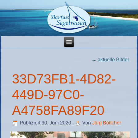
←
aktuelle Bilder
33D73FB1-4D82-
449D-97C0-
A4758FA89F20
Publiziert
30. Juni 2020
|
Von
Jörg Böttcher