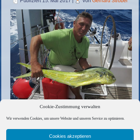
Publiziert
15. Mai 2017
|
Von
Gerhard Strobel
Cookie-Zustimmung verwalten
Carpaccio, gebraten in der Pfanne, Tartar, Fischsuppe
Wir verwenden Cookies, um unsere Website und unseren Service zu optimieren.
Die gesamte Größe beträgt
1000 × 750
Pixel
Anfangs noch karibisches Sommersegeln
»
«
Lecker
Cookies akzeptieren