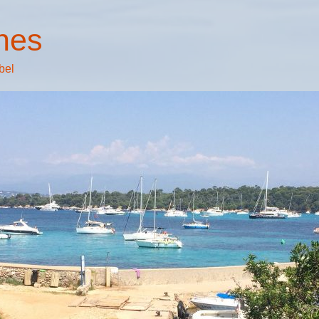
nes
bel