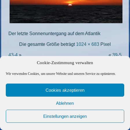
Der letzte Sonnenuntergang auf dem Atlantik
Die gesamte Größe beträgt
1024 × 683
Pixel
43-4
»
«
39-5
Cookie-Zustimmung verwalten
Copyright © 2026 Barfuss Segelreisen GmbH
Wir verwenden Cookies, um unsere Website und unseren Service zu optimieren.
Kontakt
|
Impressum
|
Datenschutz
|
Cookie-Richtlinie
|
AGB
|
Befreundete Links
Cookies akzeptieren
Ablehnen
Einstellungen anzeigen