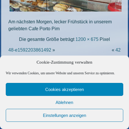
Am nächsten Morgen, lecker Frühstück in unserem
geliebten Cafe Porto Pim
Die gesamte Größe beträgt
1200 × 675
Pixel
48-e1592203861492
»
«
42
Cookie-Zustimmung verwalten
Copyright © 2026 Barfuss Segelreisen GmbH
Wir verwenden Cookies, um unsere Website und unseren Service zu optimieren.
Kontakt
|
Impressum
|
Datenschutz
|
Cookie-Richtlinie
|
AGB
|
Befreundete Links
Cookies akzeptieren
Ablehnen
Einstellungen anzeigen