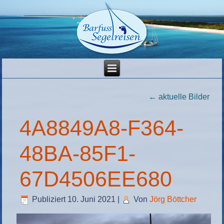
←
aktuelle Bilder
4A8849A8-F364-
48BA-85F1-
67D4506EE680
Publiziert
10. Juni 2021
|
Von
Jörg Böttcher