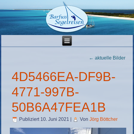
←
aktuelle Bilder
4D5466EA-DF9B-
4771-997B-
50B6A47FEA1B
Publiziert
10. Juni 2021
|
Von
Jörg Böttcher