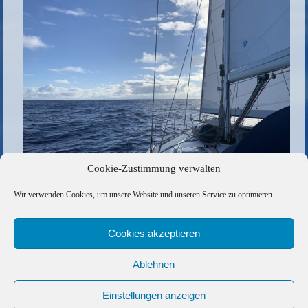
Cookie-Zustimmung verwalten
Die gesamte Größe beträgt
1024 × 683
Pixel
Wir verwenden Cookies, um unsere Website und unseren Service zu optimieren.
19B0F20A-9685-48DB-8906-D375BDF8820D
»
«
8642DCE6-D438-4374-B2BE-33F4233357C0
Cookies akzeptieren
Ablehnen
Copyright © 2026 Barfuss Segelreisen GmbH
Kontakt
|
Impressum
|
Datenschutz
|
Cookie-Richtlinie
|
Einstellungen anzeigen