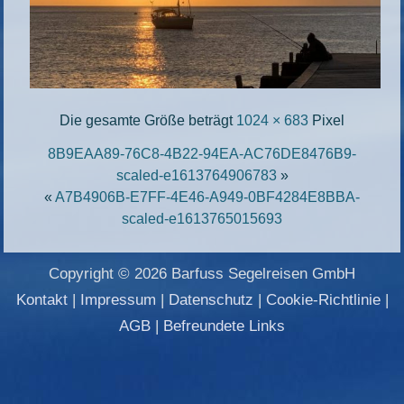
Die gesamte Größe beträgt
1024 × 683
Pixel
8B9EAA89-76C8-4B22-94EA-AC76DE8476B9-
scaled-e1613764906783
»
«
A7B4906B-E7FF-4E46-A949-0BF4284E8BBA-
scaled-e1613765015693
Copyright © 2026 Barfuss Segelreisen GmbH
Kontakt
|
Impressum
|
Datenschutz
|
Cookie-Richtlinie
|
AGB
|
Befreundete Links