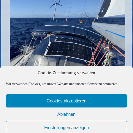
Cookie-Zustimmung verwalten
Die gesamte Größe beträgt
1024 × 683
Pixel
Wir verwenden Cookies, um unsere Website und unseren Service zu optimieren.
C8962ED2-569D-4F96-98B6-508AA0660298
»
«
55DA8209-CC7F-432D-A56B-814538F4E30E
Cookies akzeptieren
Ablehnen
Copyright © 2026 Barfuss Segelreisen GmbH
Kontakt
|
Impressum
|
Datenschutz
|
Cookie-Richtlinie
|
Einstellungen anzeigen