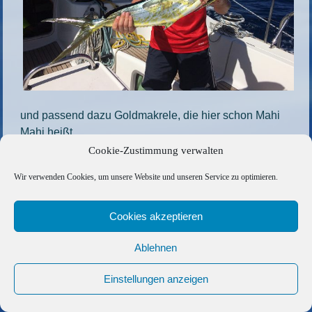
und passend dazu Goldmakrele, die hier schon Mahi
Mahi heißt
Cookie-Zustimmung verwalten
Die gesamte Größe beträgt
1200 × 900
Pixel
Wir verwenden Cookies, um unsere Website und unseren Service zu optimieren.
58
»
«
59b-e1591519378756
Cookies akzeptieren
Copyright © 2026 Barfuss Segelreisen GmbH
Kontakt
|
Impressum
|
Datenschutz
|
Cookie-Richtlinie
|
Ablehnen
AGB
|
Befreundete Links
Einstellungen anzeigen