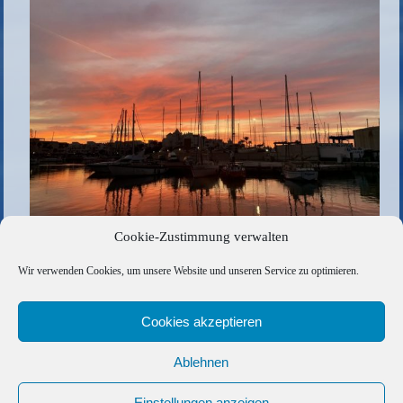
Cookie-Zustimmung verwalten
Die gesamte Größe beträgt
1024 × 683
Pixel
Wir verwenden Cookies, um unsere Website und unseren Service zu optimieren.
55F6B651-9C52-491B-9925-775CAEC51DE4
»
«
8D06AB60-CC95-42BF-821D-FF10068912DB
Cookies akzeptieren
Ablehnen
Copyright © 2026 Barfuss Segelreisen GmbH
Kontakt
|
Impressum
|
Datenschutz
|
Cookie-Richtlinie
|
Einstellungen anzeigen