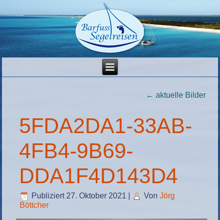
←
aktuelle Bilder
5FDA2DA1-33AB-
4FB4-9B69-
DDA1F4D143D4
Publiziert
27. Oktober 2021
|
Von
Jörg
Böttcher