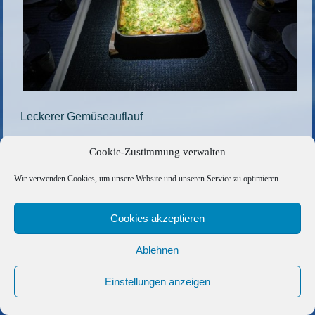
Leckerer Gemüseauflauf
Die gesamte Größe beträgt
1000 × 750
Pixel
Cookie-Zustimmung verwalten
7-2
»
«
5-2
Wir verwenden Cookies, um unsere Website und unseren Service zu optimieren.
Copyright © 2026 Barfuss Segelreisen GmbH
Cookies akzeptieren
Kontakt
|
Impressum
|
Datenschutz
|
Cookie-Richtlinie
|
Ablehnen
AGB
|
Befreundete Links
Einstellungen anzeigen