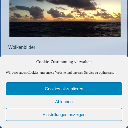
Wolkenbilder
Die gesamte Größe beträgt
1200 × 900
Pixel
Cookie-Zustimmung verwalten
59b-e1591519378756
»
«
61
Wir verwenden Cookies, um unsere Website und unseren Service zu optimieren.
Copyright © 2026 Barfuss Segelreisen GmbH
Cookies akzeptieren
Kontakt
|
Impressum
|
Datenschutz
|
Cookie-Richtlinie
|
Ablehnen
AGB
|
Befreundete Links
Einstellungen anzeigen