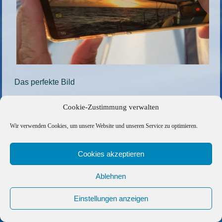
Das perfekte Bild
Die gesamte Größe beträgt
1200 × 900
Pixel
Cookie-Zustimmung verwalten
67
»
«
69
Wir verwenden Cookies, um unsere Website und unseren Service zu optimieren.
Copyright © 2026 Barfuss Segelreisen GmbH
Cookies akzeptieren
Kontakt
|
Impressum
|
Datenschutz
|
Cookie-Richtlinie
|
Ablehnen
AGB
|
Befreundete Links
Einstellungen anzeigen