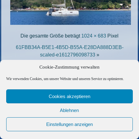
Die gesamte Größe beträgt
1024 × 683
Pixel
61FBB34A-B5E1-4B5D-B55A-E28DA888D3EB-
scaled-e1612796098733
»
«
8D39D64C-2314-4369-A315-BF6FF0C1225C-
Cookie-Zustimmung verwalten
e1613767484226
Wir verwenden Cookies, um unsere Website und unseren Service zu optimieren.
Copyright © 2026 Barfuss Segelreisen GmbH
Cookies akzeptieren
Kontakt
|
Impressum
|
Datenschutz
|
Cookie-Richtlinie
|
AGB
|
Befreundete Links
Ablehnen
Einstellungen anzeigen