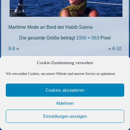
Maritime Mode an Bord der Habib Sanna
Die gesamte Größe beträgt
1000 × 563
Pixel
8-8
»
«
6-10
Cookie-Zustimmung verwalten
Copyright © 2026 Barfuss Segelreisen GmbH
Wir verwenden Cookies, um unsere Website und unseren Service zu optimieren.
Kontakt
|
Impressum
|
Datenschutz
|
Cookie-Richtlinie
|
AGB
|
Befreundete Links
Cookies akzeptieren
Ablehnen
Einstellungen anzeigen