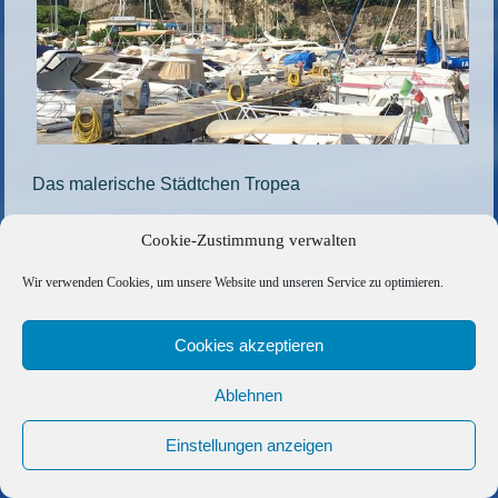
Das malerische Städtchen Tropea
Die gesamte Größe beträgt
1000 × 750
Pixel
Cookie-Zustimmung verwalten
75-3
»
«
73-4
Wir verwenden Cookies, um unsere Website und unseren Service zu optimieren.
Copyright © 2026 Barfuss Segelreisen GmbH
Cookies akzeptieren
Kontakt
|
Impressum
|
Datenschutz
|
Cookie-Richtlinie
|
Ablehnen
AGB
|
Befreundete Links
Einstellungen anzeigen