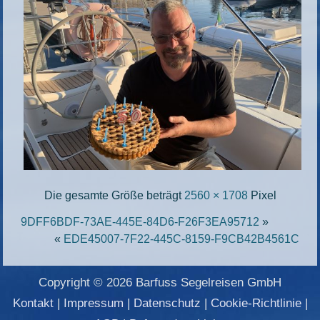
Die gesamte Größe beträgt
2560 × 1708
Pixel
9DFF6BDF-73AE-445E-84D6-F26F3EA95712
»
«
EDE45007-7F22-445C-8159-F9CB42B4561C
Copyright © 2026 Barfuss Segelreisen GmbH
Kontakt
|
Impressum
|
Datenschutz
|
Cookie-Richtlinie
|