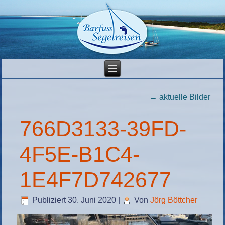
←
aktuelle Bilder
766D3133-39FD-
4F5E-B1C4-
1E4F7D742677
Publiziert
30. Juni 2020
|
Von
Jörg Böttcher