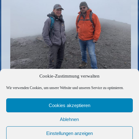
Cookie-Zustimmung verwalten
Die gesamte Größe beträgt
2560 × 1708
Pixel
Wir verwenden Cookies, um unsere Website und unseren Service zu optimieren.
9E252FFF-6AEA-4C36-9F51-A246F8C13138
»
«
7FF10023-C686-4BC3-ACC6-D082C02297E4
Cookies akzeptieren
Ablehnen
Copyright © 2026 Barfuss Segelreisen GmbH
Kontakt
|
Impressum
|
Datenschutz
|
Cookie-Richtlinie
|
Einstellungen anzeigen