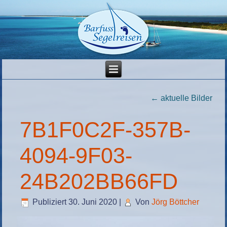
←
aktuelle Bilder
7B1F0C2F-357B-
4094-9F03-
24B202BB66FD
Publiziert
30. Juni 2020
|
Von
Jörg Böttcher