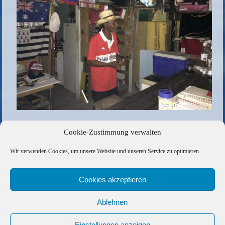
Anton´s Bar ist total abgefahren
Cookie-Zustimmung verwalten
Die gesamte Größe beträgt
1024 × 768
Pixel
Wir verwenden Cookies, um unsere Website und unseren Service zu optimieren.
Blick auf die Wallilabou Bay/St.Vincent
»
«
Hier steppt nicht der Bär, hier brennt die Theke
Cookies akzeptieren
Ablehnen
Copyright © 2026 Barfuss Segelreisen GmbH
Kontakt
|
Impressum
|
Datenschutz
|
Cookie-Richtlinie
|
Einstellungen anzeigen