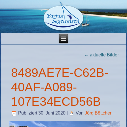
←
aktuelle Bilder
8489AE7E-C62B-
40AF-A089-
107E34ECD56B
Publiziert
30. Juni 2020
|
Von
Jörg Böttcher