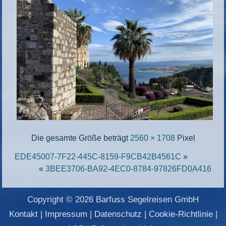
Die gesamte Größe beträgt
2560 × 1708
Pixel
EDE45007-7F22-445C-8159-F9CB42B4561C
»
«
3BEE3706-BA92-4EC0-8784-97826FD0A416
Copyright © 2026 Barfuss Segelreisen GmbH
Kontakt
|
Impressum
|
Datenschutz
|
Cookie-Richtlinie
|