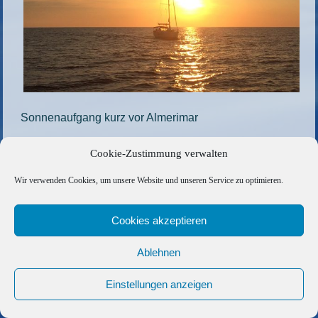
Sonnenaufgang kurz vor Almerimar
Die gesamte Größe beträgt
1200 × 900
Pixel
Cookie-Zustimmung verwalten
10
»
«
8
Wir verwenden Cookies, um unsere Website und unseren Service zu optimieren.
Copyright © 2026 Barfuss Segelreisen GmbH
Cookies akzeptieren
Kontakt
|
Impressum
|
Datenschutz
|
Cookie-Richtlinie
|
Ablehnen
AGB
|
Befreundete Links
Einstellungen anzeigen