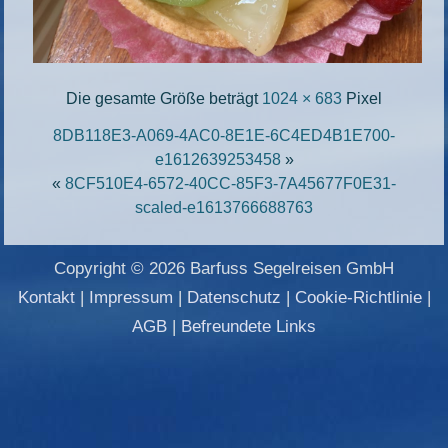
Die gesamte Größe beträgt
1024 × 683
Pixel
8DB118E3-A069-4AC0-8E1E-6C4ED4B1E700-
e1612639253458
»
«
8CF510E4-6572-40CC-85F3-7A45677F0E31-
scaled-e1613766688763
Copyright © 2026 Barfuss Segelreisen GmbH
Kontakt
|
Impressum
|
Datenschutz
|
Cookie-Richtlinie
|
AGB
|
Befreundete Links