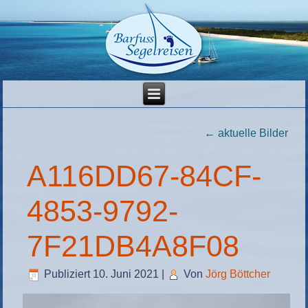
←
aktuelle Bilder
A116DD67-84CF-
4853-9792-
7F21DB4A8F08
Publiziert
10. Juni 2021
|
Von
Jörg Böttcher