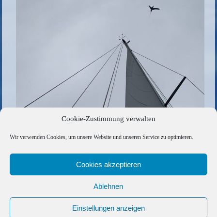
Cookie-Zustimmung verwalten
Die gesamte Größe beträgt
1024 × 683
Pixel
Wir verwenden Cookies, um unsere Website und unseren Service zu optimieren.
80BA405A-C203-403E-B3E6-1E954489E6AA
»
«
CBCDBA98-3160-4C9A-AF47-9E16C708D0A2
Cookies akzeptieren
Ablehnen
Copyright © 2026 Barfuss Segelreisen GmbH
Kontakt
|
Impressum
|
Datenschutz
|
Cookie-Richtlinie
|
Einstellungen anzeigen