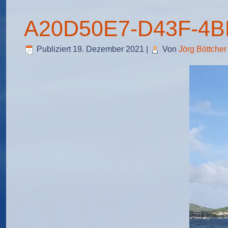
A20D50E7-D43F-4B
Publiziert
19. Dezember 2021
|
Von
Jörg Böttcher