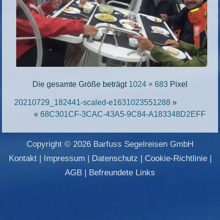
Die gesamte Größe beträgt
1024 × 683
Pixel
20210729_182441-scaled-e1631023551288
»
«
68C301CF-3CAC-43A5-9C84-A183348D2EFF
Copyright © 2026 Barfuss Segelreisen GmbH
Kontakt
|
Impressum
|
Datenschutz
|
Cookie-Richtlinie
|
AGB
|
Befreundete Links