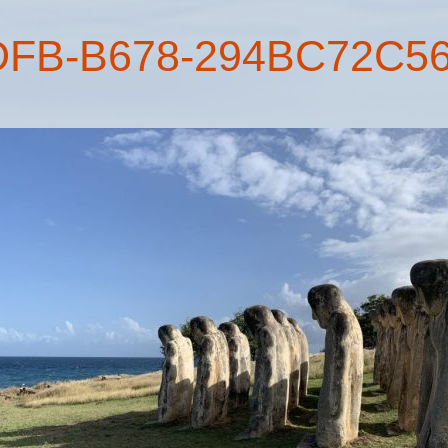
DFB-B678-294BC72C5