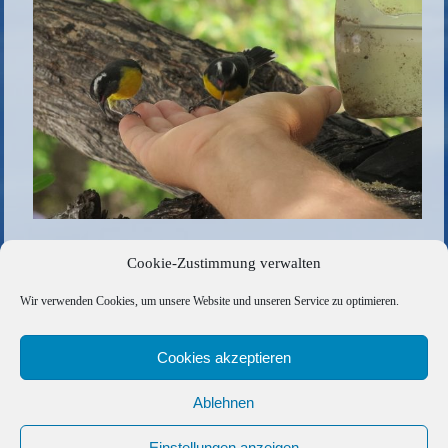
mhmh, das schmeckt
Cookie-Zustimmung verwalten
Die gesamte Größe beträgt
1000 × 750
Pixel
Wir verwenden Cookies, um unsere Website und unseren Service zu optimieren.
Zuckerverrückte Vögel fressen einem aus der Hand
»
«
Spaß am Strand (überhaupt nicht gestellt, das Foto)
Cookies akzeptieren
Ablehnen
Copyright © 2026 Barfuss Segelreisen GmbH
Kontakt
|
Impressum
|
Datenschutz
|
Cookie-Richtlinie
|
Einstellungen anzeigen