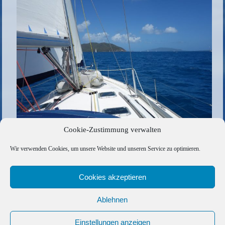
Cookie-Zustimmung verwalten
Amwindkurs bei besten Bedingungen
Wir verwenden Cookies, um unsere Website und unseren Service zu optimieren.
Die gesamte Größe beträgt
1000 × 666
Pixel
Einfach mal abhängen
»
«
Mal wieder Angelglück
Cookies akzeptieren
Ablehnen
Copyright © 2026 Barfuss Segelreisen GmbH
Kontakt
|
Impressum
|
Datenschutz
|
Cookie-Richtlinie
|
Einstellungen anzeigen