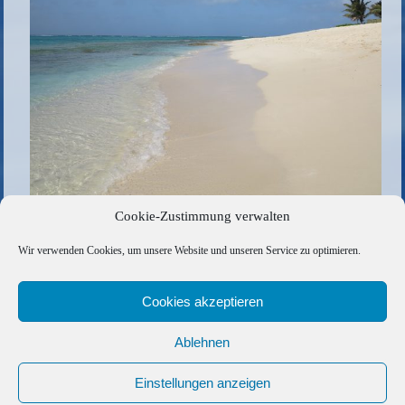
Cookie-Zustimmung verwalten
Traumstrand bei Prickly Pear
Wir verwenden Cookies, um unsere Website und unseren Service zu optimieren.
Die gesamte Größe beträgt
1000 × 750
Pixel
Sundowner at it´s best
»
«
Einfach mal abhängen
Cookies akzeptieren
Ablehnen
Copyright © 2026 Barfuss Segelreisen GmbH
Kontakt
|
Impressum
|
Datenschutz
|
Cookie-Richtlinie
|
Einstellungen anzeigen
AGB
|
Befreundete Links