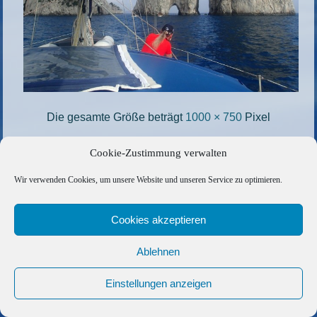
Die gesamte Größe beträgt
1000 × 750
Pixel
76
»
«
58
Cookie-Zustimmung verwalten
Wir verwenden Cookies, um unsere Website und unseren Service zu optimieren.
Copyright © 2026 Barfuss Segelreisen GmbH
Kontakt
|
Impressum
|
Datenschutz
|
Cookie-Richtlinie
|
Cookies akzeptieren
AGB
|
Befreundete Links
Ablehnen
Einstellungen anzeigen