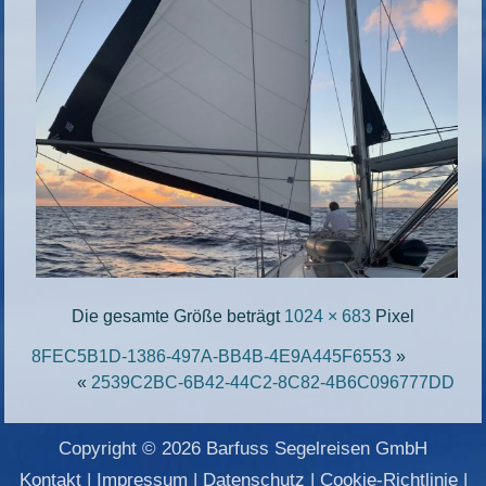
Die gesamte Größe beträgt
1024 × 683
Pixel
8FEC5B1D-1386-497A-BB4B-4E9A445F6553
»
«
2539C2BC-6B42-44C2-8C82-4B6C096777DD
Copyright © 2026 Barfuss Segelreisen GmbH
Kontakt
|
Impressum
|
Datenschutz
|
Cookie-Richtlinie
|