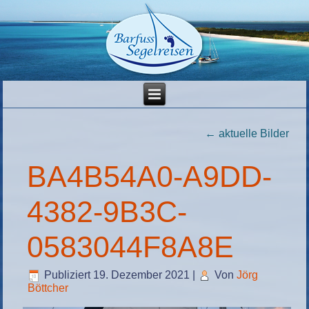
←
aktuelle Bilder
BA4B54A0-A9DD-
4382-9B3C-
0583044F8A8E
Publiziert
19. Dezember 2021
|
Von
Jörg
Böttcher