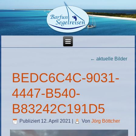
←
aktuelle Bilder
BEDC6C4C-9031-
4447-B540-
B83242C191D5
Publiziert
12. April 2021
|
Von
Jörg Böttcher