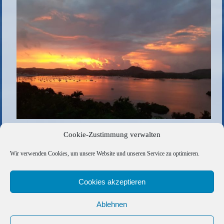
Cookie-Zustimmung verwalten
Die gesamte Größe beträgt
1024 × 683
Pixel
Wir verwenden Cookies, um unsere Website und unseren Service zu optimieren.
9C746C7B-5FF6-4673-8E2D-B32E001B3041-scaled-
e1618249000995
»
«
CE4F8252-AF73-4A85-BC36-5756CD7759DD
Cookies akzeptieren
Ablehnen
Copyright © 2026 Barfuss Segelreisen GmbH