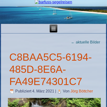
←
aktuelle Bilder
C8BAA5C5-6194-
485D-8E6A-
FA49E74301C7
Publiziert
4. März 2021
|
Von
Jörg Böttcher