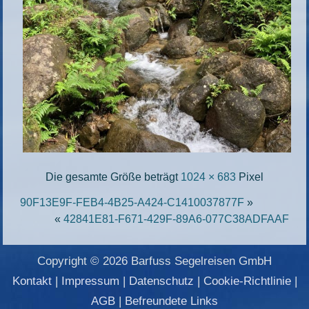
Die gesamte Größe beträgt
1024 × 683
Pixel
90F13E9F-FEB4-4B25-A424-C1410037877F
»
«
42841E81-F671-429F-89A6-077C38ADFAAF
Copyright © 2026 Barfuss Segelreisen GmbH
Kontakt
|
Impressum
|
Datenschutz
|
Cookie-Richtlinie
|
AGB
|
Befreundete Links